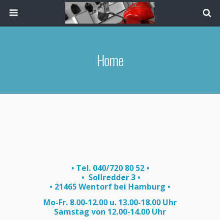
Home
• Tel. 040/720 80 52 •
• Sollredder
3 •
• 21465 Wentorf bei Hamburg •
Mo-Fr. 8.00-12.00 u. 13.00-18.00 Uhr
Samstag von 12.00-14.00 Uhr