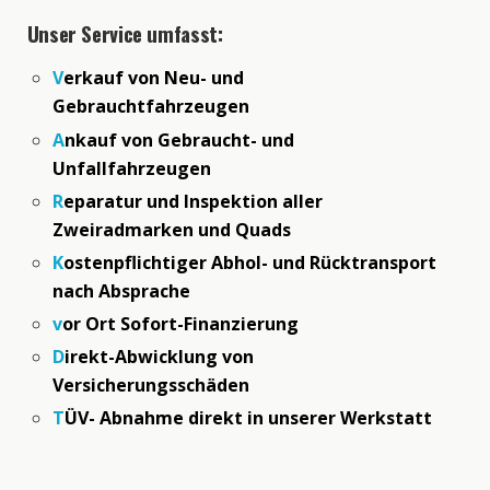
Unser Service umfasst:
V
erkauf von Neu- und
Gebrauchtfahrzeugen
A
nkauf von Gebraucht- und
Unfallfahrzeugen
R
eparatur und Inspektion aller
Zweiradmarken und Quads
K
ostenpflichtiger A
b
hol- und Rücktransport
nach Absprache
v
or Ort Sofort-Finanzierung
D
irekt-Abwicklung von
Versicherungsschäden
T
ÜV- Abnahme direkt in unserer Werkstatt